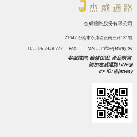
杰威通路股份有限公司
71047 台南市永康區正南三路181號
TEL :
06 2438 777
FAX : -
MAIL :
info@jetway.tw
客服諮詢, 維修保固, 產品購買
請加杰威通路LINE@
👉
ID: @jetway