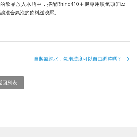
想喝的飲品放入水瓶中，搭配Rhino410主機專用噴氣頭(Fizz
，可讓混合氣泡的飲料緩洩壓。
自製氣泡水，氣泡濃度可以自由調整嗎 ?
返回列表