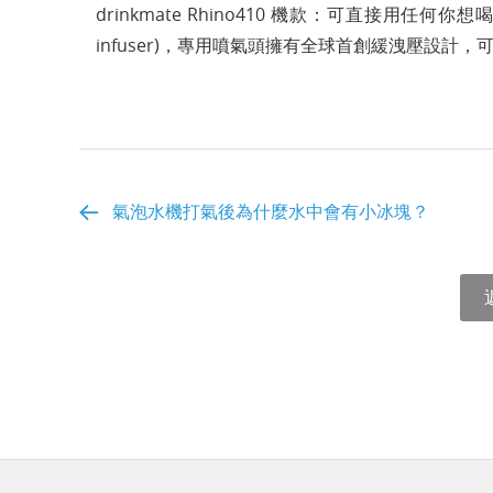
drinkmate Rhino410 機款：可直接用任何你
infuser)，專用噴氣頭擁有全球首創緩洩壓設計
氣泡水機打氣後為什麼水中會有小冰塊？