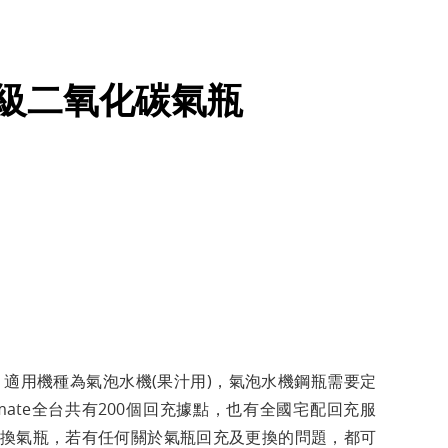
品級二氧化碳氣瓶
0g氣瓶，適用機種為氣泡水機(果汁用)，氣泡水機鋼瓶需要定
kmate全台共有200個回充據點，也有全國宅配回充服
換氣瓶，若有任何關於氣瓶回充及更換的問題，都可