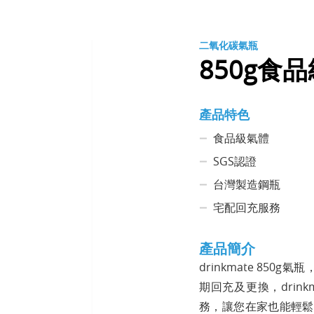
二氧化碳氣瓶
850g食
產品特色
食品級氣體
SGS認證
台灣製造鋼瓶
宅配回充服務
產品簡介
drinkmate 85
期回充及更換，drin
務，讓您在家也能輕鬆