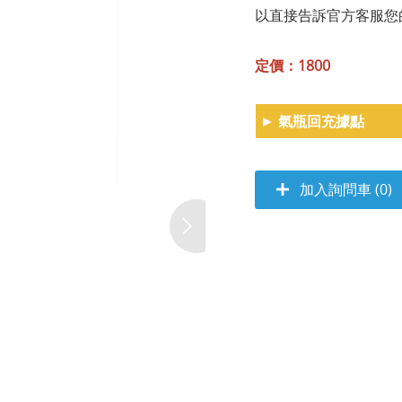
以直接告訴官方客服您
定價：1800
►
氣瓶回充據點
加入詢問車 (0)