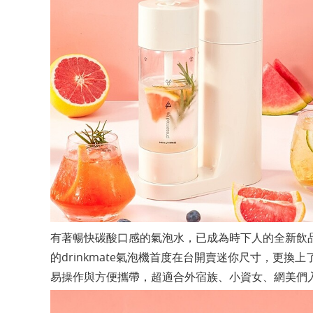
有著暢快碳酸口感的氣泡水，已成為時下人的全新飲
的drinkmate氣泡機首度在台開賣迷你尺寸，更
易操作與方便攜帶，超適合外宿族、小資女、網美們