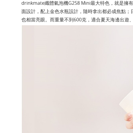
drinkmate纖體氣泡機G258 Mini最大特色
面設計，配上金色水瓶設計，隨時拿出都必成焦點；
也相當亮眼。而重量不到600克，適合夏天海邊出遊