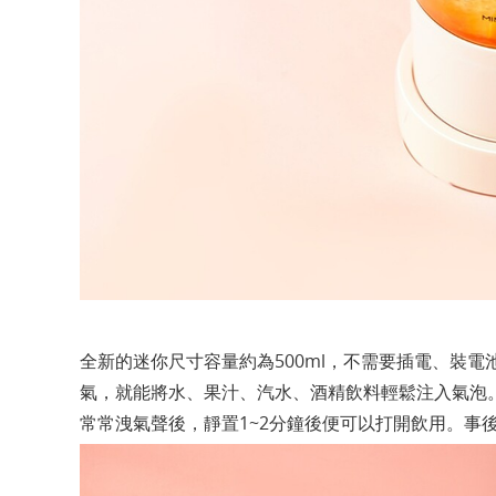
全新的迷你尺寸容量約為500ml，不需要插電、裝
氣，就能將水、果汁、汽水、酒精飲料輕鬆注入氣泡
常常洩氣聲後，靜置1~2分鐘後便可以打開飲用。事