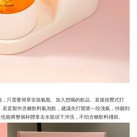
電池，只需要簡單安裝氣瓶、加入想喝的飲品、直接按壓式打
。若是製作含糖飲料氣泡飲，建議先打開第一段洩氣，待聽到
後也能將整個杯體拿去水龍頭下沖洗，不怕含糖飲料殘留。