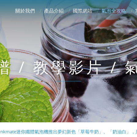
關於我們
產品介紹
國際網站
氣泡全攻略
 / 教學影片 /
inkmate迷你纖體氣泡機推出夢幻新色「草莓牛奶」、「奶油白」